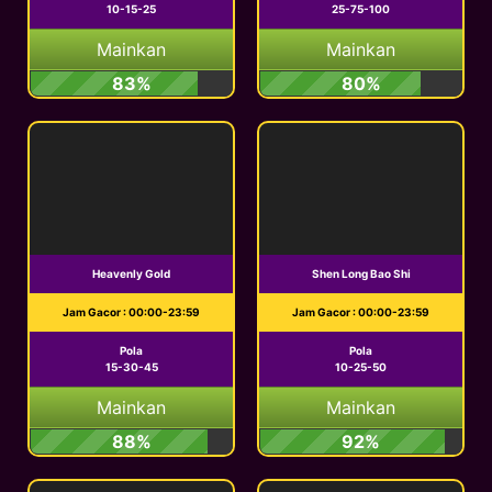
10-15-25
25-75-100
Mainkan
Mainkan
83%
80%
Heavenly Gold
Shen Long Bao Shi
Jam Gacor : 00:00-23:59
Jam Gacor : 00:00-23:59
Pola
Pola
15-30-45
10-25-50
Mainkan
Mainkan
88%
92%