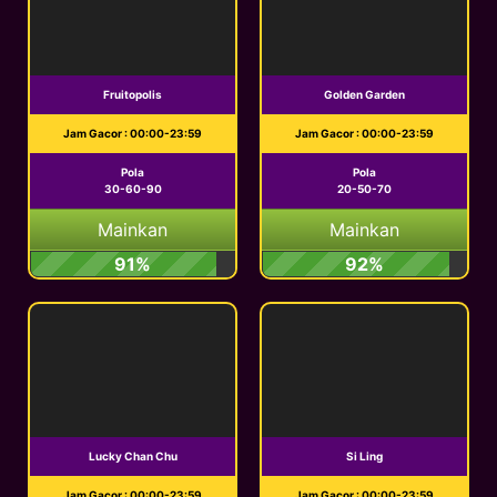
Fruitopolis
Golden Garden
Jam Gacor : 00:00-23:59
Jam Gacor : 00:00-23:59
Pola
Pola
30-60-90
20-50-70
Mainkan
Mainkan
91%
92%
Lucky Chan Chu
Si Ling
Jam Gacor : 00:00-23:59
Jam Gacor : 00:00-23:59