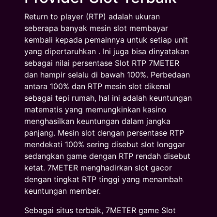
Return to player (RTP) adalah ukuran
seberapa banyak mesin slot membayar
kembali kepada pemainnya untuk setiap unit
yang dipertaruhkan . Ini juga bisa dinyatakan
sebagai nilai persentase Slot RTP 7METER
dan hampir selalu di bawah 100%. Perbedaan
antara 100% dan RTP mesin slot dikenal
sebagai tepi rumah, hal ini adalah keuntungan
matematis yang memungkinkan kasino
menghasilkan keuntungan dalam jangka
panjang. Mesin slot dengan persentase RTP
mendekati 100% sering disebut slot longgar
sedangkan game dengan RTP rendah disebut
ketat. 7METER menghadirkan slot gacor
dengan tingkat RTP tinggi yang menambah
keuntungan member.
Sebagai situs terbaik, 7METER game Slot